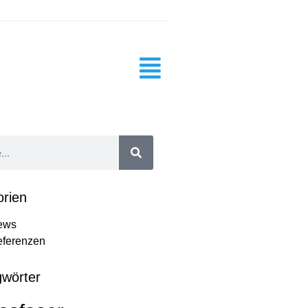
orien
ews
ferenzen
gwörter