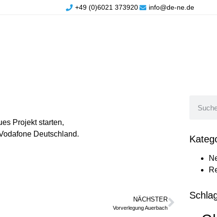
+49 (0)6021 373920
info@de-ne.de
es Projekt starten,
r Vodafone Deutschland.
Kateg
N
Re
Schla
NÄCHSTER
Vorverlegung Auerbach