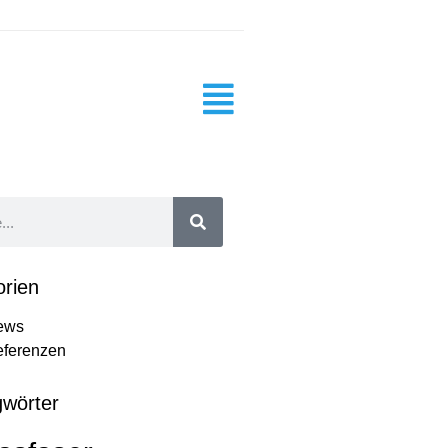
orien
ews
ferenzen
gwörter