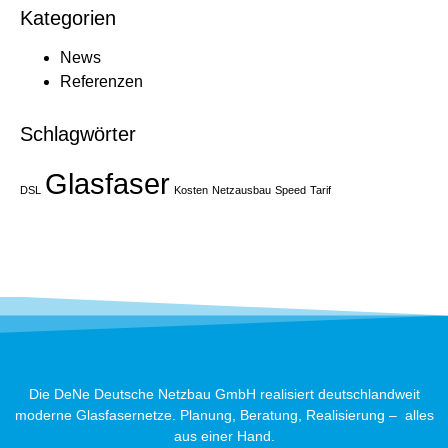
Kategorien
News
Referenzen
Schlagwörter
Glasfaser
DSL
Kosten
Netzausbau
Speed
Tarif
Die DeNe Deutsche Netzbau GmbH realisiert deutschlandweit
moderne Glasfasernetze. Planung, Beratung, Realisierung – alles
aus einer Hand.