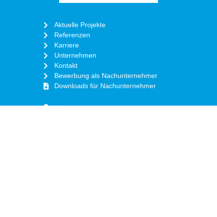
Aktuelle Projekte
Referenzen
Karriere
Unternehmen
Kontakt
Bewerbung als Nachunternehmer
Downloads für Nachunternehmer
Österreicher Straße 12
63773 Goldbach
+49 (0) 6021 373920
info@de-ne.de
Copyright DeNe Deutsche Netzbau GmbH
Mitarbeiter Login
Impressum
|
Datenschutz
|
Hinweisgeber
|
Cookie-Einstellung